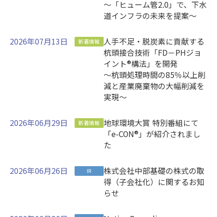
～「ヒューム管2.0」で、下水
道インフラの未来を提案～
2026年07月13日
人手不足・脱炭素に貢献する
新着情報
杭頭接合技術「FD－PHジョ
イント®構法」を開発
～杭頭処理時間の85％以上削
減と産業廃棄物の大幅削減を
実現～
2026年06月29日
地球環境大賞 特別番組にて
新着情報
「e-CON®」が紹介されまし
た
2026年06月26日
株式会社中部基礎の株式の取
IR
得（子会社化）に関するお知
らせ