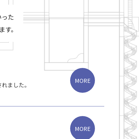
いった
ます。
されました。