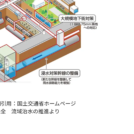
図引用：国土交通省ホームページ
保全 流域治水の推進より