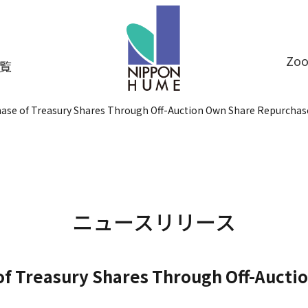
Z
覧
hase of Treasury Shares Through Off-Auction Own Share Repurcha
ニュースリリース
of Treasury Shares Through Off-Auct
)