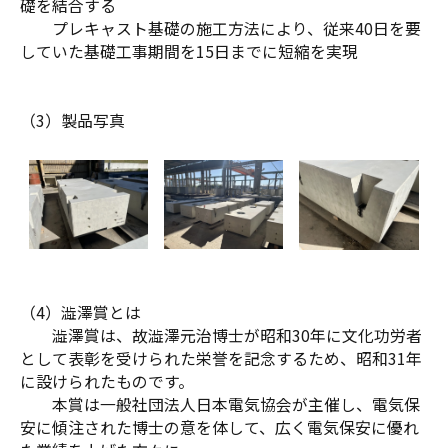
礎を結合する
プレキャスト基礎の施工方法により、従来40日を要
していた基礎工事期間を15日までに短縮を実現
（3）製品写真
（4）澁澤賞とは
澁澤賞は、故澁澤元治博士が昭和30年に文化功労者
として表彰を受けられた栄誉を記念するため、昭和31年
に設けられたものです。
本賞は一般社団法人日本電気協会が主催し、電気保
安に傾注された博士の意を体して、広く電気保安に優れ