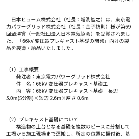
日本ヒューム株式会社（社長：増渕智之）は、東京電
力パワーグリッド株式会社（社長：金子禎則）様が第69
回澁澤賞（一般社団法人日本電気協会）を受賞されまし
た、 「66kV 変圧器プレキャスト基礎の開発」向けの製
品を製造・納品いたしました。
（1）工事概要
発注者：東京電力パワーグリッド株式会社
件 名：66kV 変圧器プレキャスト基礎工
内 容：66kV 変圧器プレキャスト基礎 長辺
5.0m(5分割)×短辺 2.6m×厚さ 0.6m
（2）プレキャスト基礎について
構造物の土台となる基礎を複数のピースに分割して
工場から施工現場まで運搬し、所定の位置に据付後、基