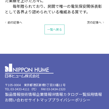
た業績を上げた方々に
毎年贈られており、民間で唯一の電気保安関係表彰
として各界より認められている権威ある賞です。
スペース
前の記事へ
次の記事へ
一覧へ戻る
〒105-0004 東京都港区新橋5丁目33番11号
TEL 03-3433-4111（代） FAX 03-3434-2320
製品情報
技術情報
企業情報
IR情報
カタログ一覧
採用情報
お問い合わせ
サイトマップ
プライバシーポリシー