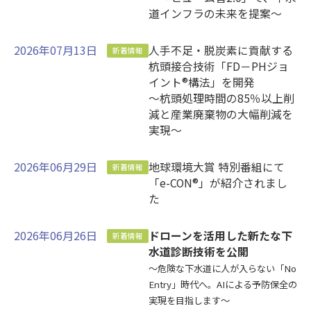
道インフラの未来を提案～
2026年07月13日
人手不足・脱炭素に貢献する
新着情報
杭頭接合技術「FD－PHジョ
イント®構法」を開発
～杭頭処理時間の85％以上削
減と産業廃棄物の大幅削減を
実現～
2026年06月29日
地球環境大賞 特別番組にて
新着情報
「e-CON®」が紹介されまし
た
2026年06月26日
ドローンを活用した新たな下
新着情報
水道診断技術を公開
～危険な下水道に人が入らない「No
Entry」時代へ。AIによる予防保全の
実現を目指します～