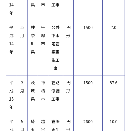
14
県
市
工事
年
平
12
神
平
公共
円
1500
7.0
成
月
奈
塚
下水
形
14
川
市
道管
年
県
渠更
生工
事
平
3
茨
神
管路
円
1500
87.6
成
月
城
栖
修繕
形
15
県
市
工事
年
平
5
埼
越
管渠
円
2600
10.0
成
月
玉
谷
更生
形