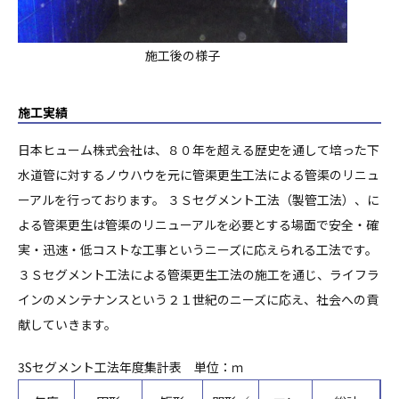
施工後の様子
施工実績
日本ヒューム株式会社は、８０年を超える歴史を通して培った下
水道管に対するノウハウを元に管渠更生工法による管渠のリニュ
ーアルを行っております。 ３Ｓセグメント工法（製管工法）、に
よる管渠更生は管渠のリニューアルを必要とする場面で安全・確
実・迅速・低コストな工事というニーズに応えられる工法です。
３Ｓセグメント工法による管渠更生工法の施工を通じ、ライフラ
インのメンテナンスという２１世紀のニーズに応え、社会への貢
献していきます。
3Sセグメント工法年度集計表 単位：ｍ