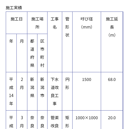
施工実績
施工日
施工場
工事
管
呼び径
施工延
所
名
形
（mm）
長
状
（m）
年
月
都
区
道
市
府
町
県
村
平
2
新
新
下水
円
1500
68.0
成
月
潟
潟
道改
形
14
県
市
良工
年
事
平
3
奈
奈
管渠
矩
1000×1000
20.0
成
月
良
良
改良
形