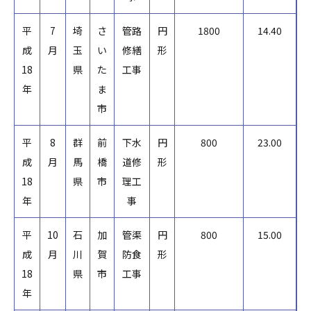
平
7
埼
さ
管路
円
1800
14.40
成
月
玉
い
修繕
形
18
県
た
工事
年
ま
市
平
8
群
前
下水
円
800
23.00
成
月
馬
橋
道修
形
18
県
市
理工
年
事
平
10
石
加
管渠
円
800
15.00
成
月
川
賀
防食
形
18
県
市
工事
年