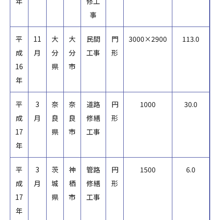
年
修工
事
平
11
大
大
民間
門
3000×2900
113.0
成
月
分
分
工事
形
16
県
市
年
平
3
奈
奈
道路
円
1000
30.0
成
月
良
良
修繕
形
17
県
市
工事
年
平
3
茨
神
管路
円
1500
6.0
成
月
城
栖
修繕
形
17
県
市
工事
年