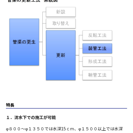
特長
１．流水下での施工が可能
φ８００～φ１３５０では水深15ｃｍ、φ１５００以上では水深