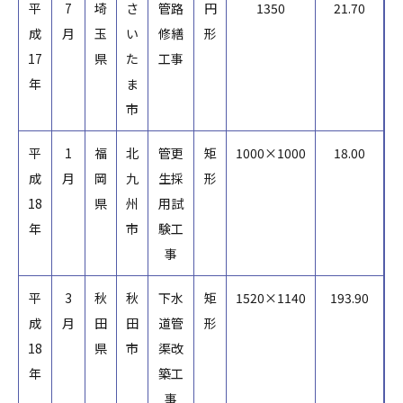
平
7
埼
さ
管路
円
1350
21.70
成
月
玉
い
修繕
形
17
県
た
工事
年
ま
市
平
1
福
北
管更
矩
1000×1000
18.00
成
月
岡
九
生採
形
18
県
州
用試
年
市
験工
事
平
3
秋
秋
下水
矩
1520×1140
193.90
成
月
田
田
道管
形
18
県
市
渠改
年
築工
事