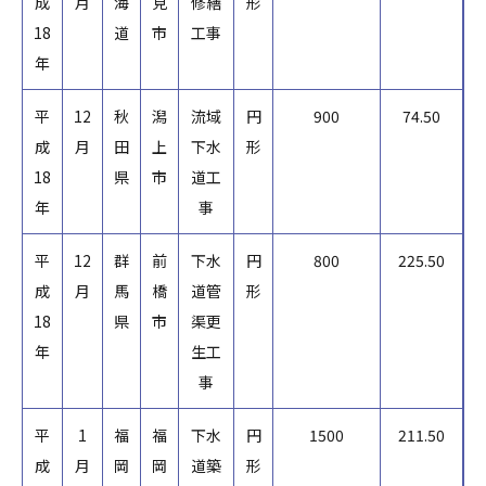
成
月
海
見
修繕
形
18
道
市
工事
年
平
12
秋
潟
流域
円
900
74.50
成
月
田
上
下水
形
18
県
市
道工
年
事
平
12
群
前
下水
円
800
225.50
成
月
馬
橋
道管
形
18
県
市
渠更
年
生工
事
平
1
福
福
下水
円
1500
211.50
成
月
岡
岡
道築
形