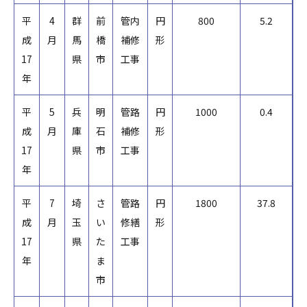
平
4
群
前
管内
円
800
5.2
成
月
馬
橋
補修
形
17
県
市
工事
年
平
5
兵
明
管路
円
1000
0.4
成
月
庫
石
補修
形
17
県
市
工事
年
平
7
埼
さ
管路
円
1800
37.8
成
月
玉
い
修繕
形
17
県
た
工事
年
ま
市