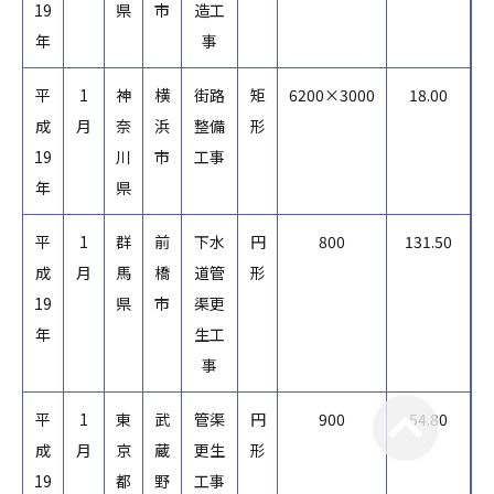
19
県
市
造工
年
事
平
1
神
横
街路
矩
6200×3000
18.00
成
月
奈
浜
整備
形
19
川
市
工事
年
県
平
1
群
前
下水
円
800
131.50
成
月
馬
橋
道管
形
19
県
市
渠更
年
生工
事
平
1
東
武
管渠
円
900
54.80
成
月
京
蔵
更生
形
19
都
野
工事