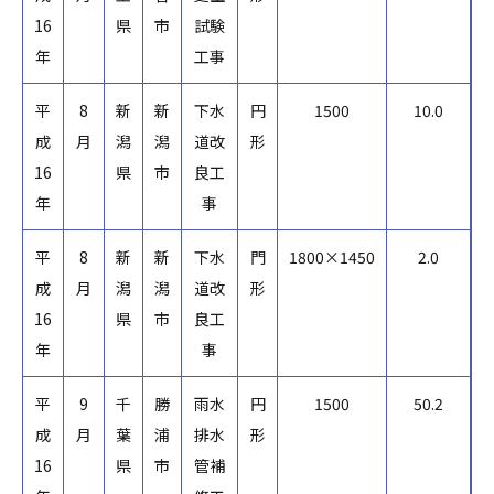
16
県
市
試験
年
工事
平
8
新
新
下水
円
1500
10.0
成
月
潟
潟
道改
形
16
県
市
良工
年
事
平
8
新
新
下水
門
1800×1450
2.0
成
月
潟
潟
道改
形
16
県
市
良工
年
事
平
9
千
勝
雨水
円
1500
50.2
成
月
葉
浦
排水
形
16
県
市
管補