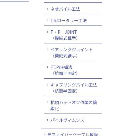
ネオパイル工法
T.S.ロータリー工法
T・P JOINT
（機械式継手）
ペアリングジョイント
（機械式継手）
F.T.Pile構法
（杭頭半固定）
キャプリングパイル工法
（杭頭半固定）
杭頭カットオフ作業の簡
素化
パイルヴィムシス
光ファイバーケーブル敷設