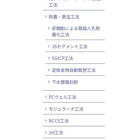
工法
耐震・更生工法
非開削による既設人孔耐
震化工法
3Sセグメント工法
SGICP工法
足掛金物自動取替工法
下水管路診断
PCウェル工法
モジュラーチ工法
BCCS工法
3H工法