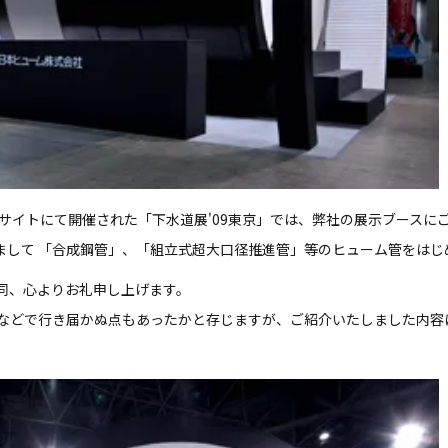
東京ビッグサイトにて開催された「下水道展'09東京」では、弊社の展示ブー
）と題しまして 「合成鋼管」、「組立式超大口径推進管」等のヒューム管を
同、心よりお礼申し上げます。
などで行き届かぬ点もあったかと存じますが、ご紹介いたしました内容