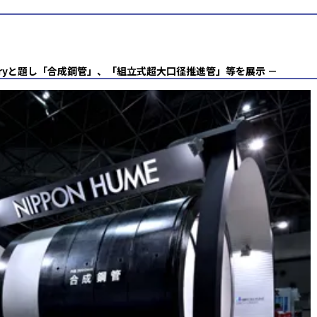
alleryと題し「合成鋼管」、「組立式超大口径推進管」等を展示 －