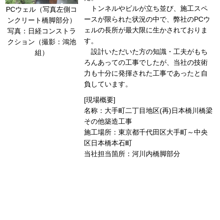
トンネルやビルが立ち並び、施工スペ
PCウェル（写真左側コ
ースが限られた状況の中で、弊社のPCウ
ンクリート橋脚部分）
ェルの長所が最大限に生かされておりま
写真：日経コンストラ
す。
クション（撮影：鴻池
設計いただいた方の知識・工夫がもち
組）
ろんあっての工事でしたが、当社の技術
力も十分に発揮された工事であったと自
負しています。
[現場概要]
名称：大手町二丁目地区(再)日本橋川橋梁
その他築造工事
施工場所：東京都千代田区大手町～中央
区日本橋本石町
当社担当箇所：河川内橋脚部分