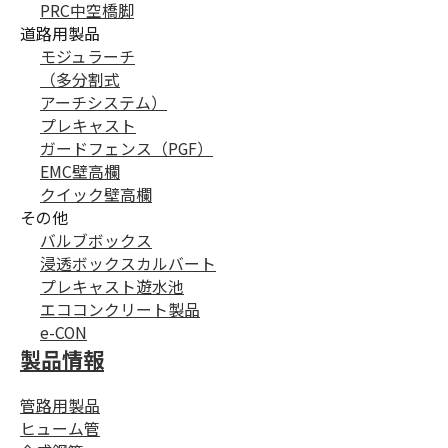
PRC中空橋脚
道路用製品
モジュラーチ
（多分割式
アーチシステム）
プレキャスト
ガードフェンス（PGF）
EMC壁高欄
クイック壁高欄
その他
バルブボックス
浸透ボックスカルバート
プレキャスト遊水池
エココンクリート製品
e-CON
製品情報
管路用製品
ヒューム管