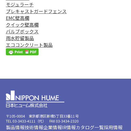
モジュラーチ
プレキャストガードフェンス
EMC壁高欄
クイック壁高欄
バルブボックス
雨水貯留製品
エココンクリート製品
〒105-0004 東京都港区新橋5丁目33番11号
TEL 03-3433-4111（代） FAX 03-3434-2320
製品情報
技術情報
企業情報
IR情報
カタログ一覧
採用情報